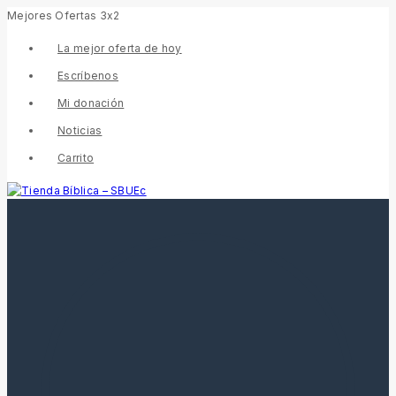
Skip
Mejores Ofertas 3x2
to
content
La mejor oferta de hoy
Escríbenos
Mi donación
Noticias
Carrito