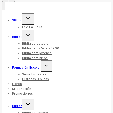
Toggle
SBUEc
child
menu
Lee La Biblia
Toggle
Biblias
child
menu
Biblia de estudio
Biblia Reina Valera 1960
Biblia para jóvenes
Biblia para niños
Toggle
Formación Escolar
child
menu
Serie Escolares
Historias Bíblicas
Libros
Mi donación
Promociones
Toggle
Biblias
child
menu
Biblia de Estudio