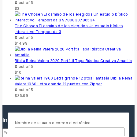
0
out of 5
$
2
The Chosen El camino de los elegidos Un estudio bíblico
interactivo Temporada 3
0
out of 5
$
14.99
Biblia Reina Valera 2020 Portátil Tapa Rústica Creativa Amarilla
0
out of 5
$
10
Biblia Reina
Valera 1960 Letra grande 12 puntos con Zipper
0
out of 5
$
35.99
Inscríbete a nuestro boletín informativo
Nombre de usuario o correo electrónico