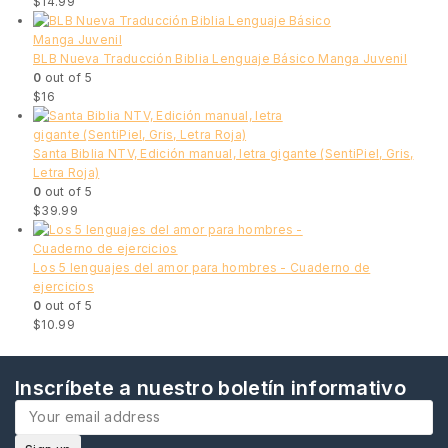
$
14.99
BLB Nueva Traducción Biblia Lenguaje Básico Manga Juvenil
0
out of 5
$
16
Santa Biblia NTV, Edición manual, letra gigante (SentiPiel, Gris,
Letra Roja)
0
out of 5
$
39.99
Los 5 lenguajes del amor para hombres - Cuaderno de
ejercicios
0
out of 5
$
10.99
Inscríbete a nuestro boletín informativo