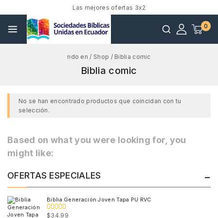
Las mejores ofertas 3x2
0
ndo en
/
Shop
/
Biblia comic
Biblia comic
No se han encontrado productos que coincidan con tu
selección.
Based on what you were looking for, you
might like:
OFERTAS ESPECIALES
Biblia Generación Joven Tapa PU RVC
$
34.99
0