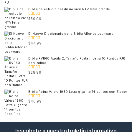
out
of
Biblia de estudio del diario vivir NTV letra grande
5
$
59.99
0
out
of
5
El Nuevo Diccionario de la Biblia Alfonso Lockward
$
44.99
0
out
of
5
Biblia RVR60 Águila 2, Tamaño Portátil Letra 10 Puntos PJR
con Índice
$
28.99
0
out
of
5
Biblia Reina Valera 1960 Letra gigante 14 puntos con Zipper
$
40.99
0
out
of
5
Inscríbete a nuestro boletín informativo