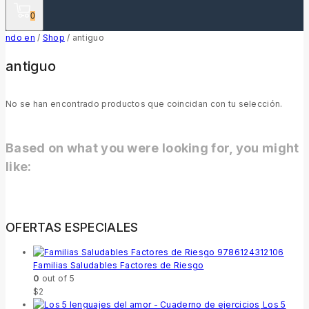
0
ndo en
/
Shop
/
antiguo
antiguo
No se han encontrado productos que coincidan con tu selección.
Based on what you were looking for, you might
like:
OFERTAS ESPECIALES
Familias Saludables Factores de Riesgo
0
out of 5
$
2
Los 5