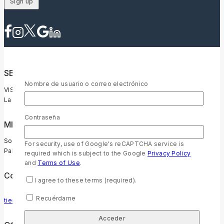
SBU Ecuador
Nombre de usuario o correo electrónico
VISIÓN
La Palabra de Dios transforma vidas y es para todos.
Contraseña
MISIÓN
Somos un ministerio comprometido con la promoción de la
For security, use of Google's reCAPTCHA service is
Palabra transformadora de Dios en Ecuador.
required which is subject to the Google
Privacy Policy
and
Terms of Use
.
Contacto
I agree to these terms (required).
Recuérdame
tiendabiblica@sbuec.org