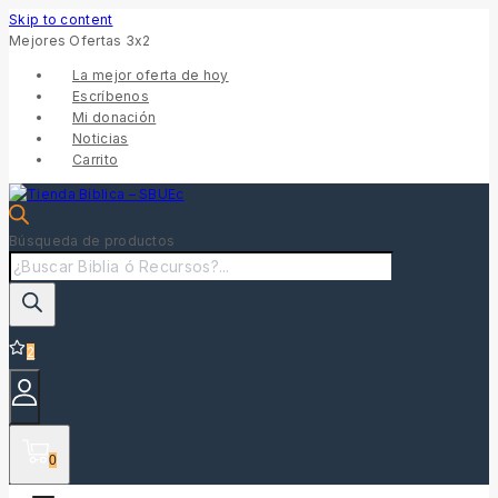
Skip to content
Mejores Ofertas 3x2
La mejor oferta de hoy
Escríbenos
Mi donación
Noticias
Carrito
Búsqueda de productos
2
0