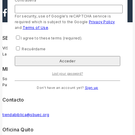
Contraseña
For security, use of Google's reCAPTCHA service is
required which is subject to the Google
Privacy Policy
and
Terms of Use
.
SBU Ecuador
I agree to these terms (required).
VISIÓN
Recuérdame
La Palabra de Dios transforma vidas y es para todos.
MISIÓN
Lost your password?
Somos un ministerio comprometido con la promoción de la
Palabra transformadora de Dios en Ecuador.
Don't have an account yet?
Sign up
Contacto
tiendabiblica@sbuec.org
Oficina Quito