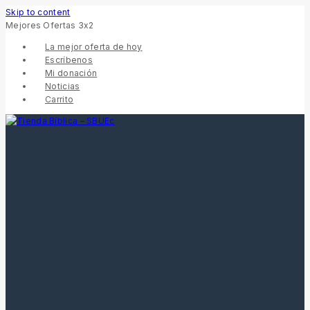
Skip to content
Mejores Ofertas 3x2
La mejor oferta de hoy
Escríbenos
Mi donación
Noticias
Carrito