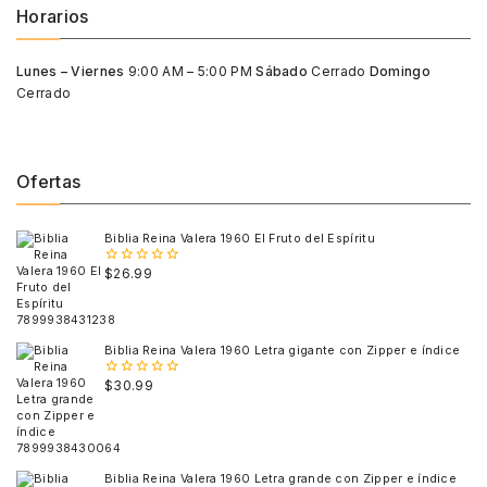
Horarios
Lunes – Viernes
9:00 AM – 5:00 PM
Sábado
Cerrado
Domingo
Cerrado
Ofertas
Biblia Reina Valera 1960 El Fruto del Espíritu
$
26.99
0
out
of
5
Biblia Reina Valera 1960 Letra gigante con Zipper e índice
$
30.99
0
out
of
5
Biblia Reina Valera 1960 Letra grande con Zipper e índice