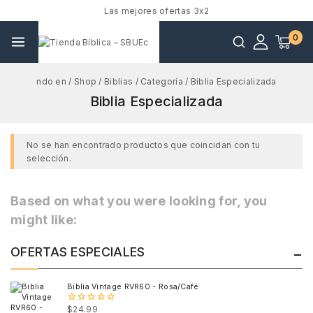
Las mejores ofertas 3x2
0
ndo en
/
Shop
/
Biblias
/
Categoría
/
Biblia Especializada
Biblia Especializada
No se han encontrado productos que coincidan con tu
selección.
Based on what you were looking for, you
might like:
OFERTAS ESPECIALES
Biblia Vintage RVR60 - Rosa/Café
$
24.99
0