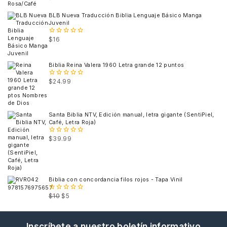
out
of
BLB Nueva Traducción Biblia Lenguaje Básico Manga
5
Juvenil
$
16
0
out
of
5
Biblia Reina Valera 1960 Letra grande 12 puntos
$
24.99
0
out
of
5
Santa Biblia NTV, Edición manual, letra gigante (SentiPiel,
Café, Letra Roja)
$
39.99
0
out
of
5
Biblia con concordancia filos rojos - Tapa Vinil
$
10
$
5
0
out
of
5
Inscríbete a nuestro boletín informativo