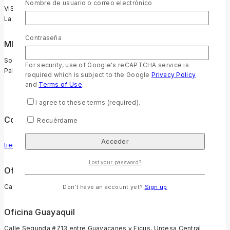
Nombre de usuario o correo electrónico
VISIÓN
La Palabra de Dios transforma vidas y es para todos.
Contraseña
MISIÓN
Somos un ministerio comprometido con la promoción de la
For security, use of Google's reCAPTCHA service is
Palabra transformadora de Dios en Ecuador.
required which is subject to the Google
Privacy Policy
and
Terms of Use
.
I agree to these terms (required).
Contacto
Recuérdame
tiendabiblica@sbuec.org
Lost your password?
Oficina Quito
Calle Juan Galindez Oe3-11 y Veracruz.
Don't have an account yet?
Sign up
Oficina Guayaquil
Calle Segunda #713 entre Guayacanes y Ficus, Urdesa Central