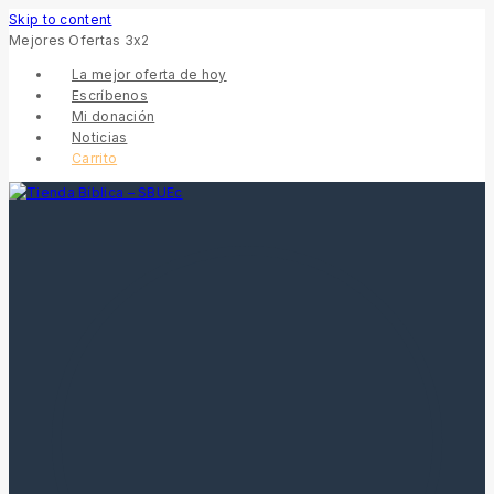
Skip to content
Mejores Ofertas 3x2
La mejor oferta de hoy
Escríbenos
Mi donación
Noticias
Carrito