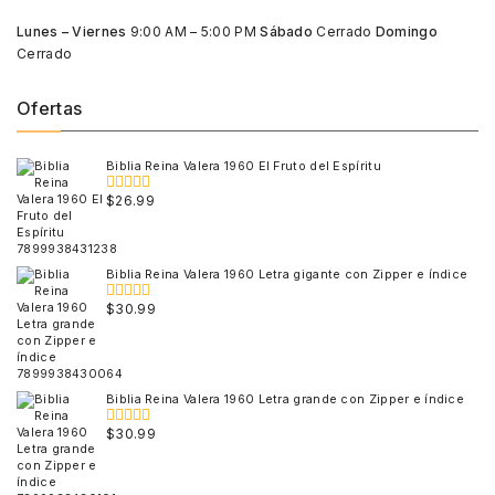
Lunes – Viernes
9:00 AM – 5:00 PM
Sábado
Cerrado
Domingo
Cerrado
Ofertas
Biblia Reina Valera 1960 El Fruto del Espíritu
$
26.99
0
out
of
5
Biblia Reina Valera 1960 Letra gigante con Zipper e índice
$
30.99
0
out
of
5
Biblia Reina Valera 1960 Letra grande con Zipper e índice
$
30.99
0
out
of
5